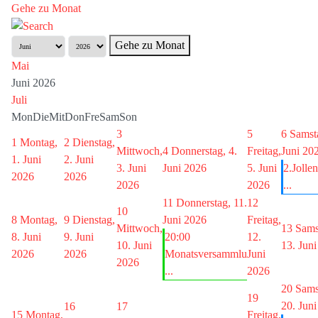
Gehe zu Monat
Gehe zu Monat
Mai
Juni 2026
Juli
Mon
Die
Mit
Don
Fre
Sam
Son
3
5
6
Samsta
1
Montag,
2
Dienstag,
Mittwoch,
4
Donnerstag, 4.
Freitag,
Juni 20
1. Juni
2. Juni
3. Juni
Juni 2026
5. Juni
2.Jollen
2026
2026
2026
2026
...
11
Donnerstag, 11.
12
10
8
Montag,
9
Dienstag,
Juni 2026
Freitag,
Mittwoch,
13
Sams
8. Juni
9. Juni
20:00
12.
10. Juni
13. Jun
2026
2026
Monatsversammlu
Juni
2026
...
2026
20
Sams
19
20. Jun
16
17
15
Montag,
Freitag,