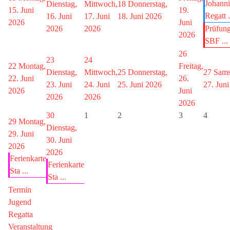
Johanni
Dienstag,
Mittwoch,
18
Donnerstag,
15. Juni
19.
Regatt .
16. Juni
17. Juni
18. Juni 2026
2026
Juni
2026
2026
Prüfung
2026
SBF ...
26
23
24
22
Montag,
Freitag,
Dienstag,
Mittwoch,
25
Donnerstag,
27
Sams
22. Juni
26.
23. Juni
24. Juni
25. Juni 2026
27. Jun
2026
Juni
2026
2026
2026
30
1
2
3
4
29
Montag,
Dienstag,
29. Juni
30. Juni
2026
2026
Ferienkarte
Ferienkarte
Sta ...
Sta ...
Termin
Jugend
Regatta
Veranstaltung