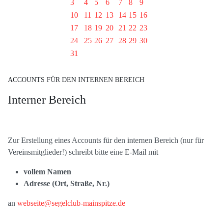
3
4
5
6
7
8
9
10
11
12
13
14
15
16
17
18
19
20
21
22
23
24
25
26
27
28
29
30
31
ACCOUNTS FÜR DEN INTERNEN BEREICH
Interner Bereich
Zur Erstellung eines Accounts für den internen Bereich (nur für
Vereinsmitglieder!) schreibt bitte eine E-Mail mit
vollem Namen
Adresse (Ort, Straße, Nr.)
an
webseite@segelclub-mainspitze.de