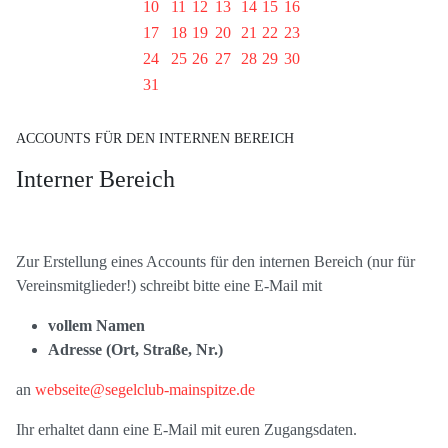
10
11
12
13
14
15
16
17
18
19
20
21
22
23
24
25
26
27
28
29
30
31
ACCOUNTS FÜR DEN INTERNEN BEREICH
Interner Bereich
Zur Erstellung eines Accounts für den internen Bereich (nur für
Vereinsmitglieder!) schreibt bitte eine E-Mail mit
vollem Namen
Adresse (Ort, Straße, Nr.)
an
webseite@segelclub-mainspitze.de
Ihr erhaltet dann eine E-Mail mit euren Zugangsdaten.