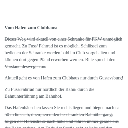
Vom Hafen zum Clubhaus:
Dieser Weg wird aktuell von einer Schranke für PKW unmöglich
gemacht. Zu Fuss/ Fahrrad ist es möglich. Schlüssel zum
bedienen der Schranke werden bald im Club vorgehalten und
können dort gegen Pfand erworben werden. Bitte sprecht den
Vorstand deswegen an.
Aktuell geht es von Hafen zum Clubhaus nur durch Gustavsburg!
Zu Fuss/Fahrrad nur nördlich der Bahn/ durch die
Bahnunterführung am Bahnhof.
Das Hafenhäuschen lassen Sie rechts liegen und biegen nach ca.
50 m links ab, überqueren den beschrankten Bahnübergang,
folgen der Hafenstraße nach links und fahren immer gerade aus