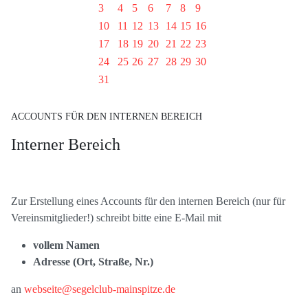
3
4
5
6
7
8
9
10
11
12
13
14
15
16
17
18
19
20
21
22
23
24
25
26
27
28
29
30
31
ACCOUNTS FÜR DEN INTERNEN BEREICH
Interner Bereich
Zur Erstellung eines Accounts für den internen Bereich (nur für
Vereinsmitglieder!) schreibt bitte eine E-Mail mit
vollem Namen
Adresse (Ort, Straße, Nr.)
an
webseite@segelclub-mainspitze.de