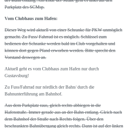
der Bahn entlang. Am Ende der Straße geht es links auf den
Parkplatz des SCMsp.
Vom Clubhaus zum Hafen:
Dieser Weg wird aktuell von einer Schranke für PKW unmöglich
gemacht. Zu Fuss/ Fahrrad ist es möglich. Schlüssel zum
bedienen der Schranke werden bald im Club vorgehalten und
können dort gegen Pfand erworben werden. Bitte sprecht den
Vorstand deswegen an.
Aktuell geht es vom Clubhaus zum Hafen nur durch
Gustavsburg!
Zu Fuss/Fahrrad nur nördlich der Bahn/ durch die
Bahnunterführung am Bahnhof.
Aus dem Parkplatz raus, gleich rechts abbiegen in die
Hafenstraße. Immer gerade aus an der Bahn entlang. Gleich nach
dem Bahnhof der Straße nach Rechts folgen. Über den
beschrankten Bahnübergang gleich rechts. Dann ist auf der linken