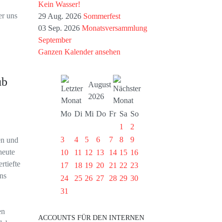
Kein Wasser!
der uns
29 Aug. 2026
Sommerfest
03 Sep. 2026
Monatsversammlung
September
Ganzen Kalender ansehen
ub
August
2026
Mo
Di
Mi
Do
Fr
Sa
So
1
2
3
4
5
6
7
8
9
en und
heute
10
11
12
13
14
15
16
rtiefte
17
18
19
20
21
22
23
uns
24
25
26
27
28
29
30
31
en
ACCOUNTS FÜR DEN INTERNEN