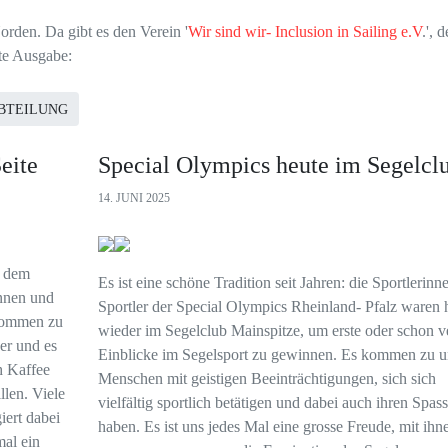
orden. Da gibt es den Verein '
Wir sind wir- Inclusion in Sailing e.V
.', 
ste Ausgabe:
ABTEILUNG
eite
Special Olympics heute im Segelcl
14. JUNI 2025
t dem
Es ist eine schöne Tradition seit Jahren: die Sportlerinn
innen und
Sportler der Special Olympics Rheinland- Pfalz waren 
 kommen zu
wieder im Segelclub Mainspitze, um erste oder schon ve
er und es
Einblicke im Segelsport zu gewinnen. Es kommen zu 
h Kaffee
Menschen mit geistigen Beeinträchtigungen, sich sich
len. Viele
vielfältig sportlich betätigen und dabei auch ihren Spass
iert dabei
haben. Es ist uns jedes Mal eine grosse Freude, mit ihn
al ein