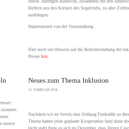
einem zünftigen Barbecue, zusammen mit den zahlreic
Helfern aus den Kreisen des Segelclubs, zu aller Zufrie
ausklingen.
Impressionen von der Veranstaltung
Hier noch ein Hinweis auf die Berichterstattung der lok
Presse
link
ln
Neues zum Thema Inklusion
13. FEBRUAR 2018
treuer
n konnten
Nachdem wir im Verein eine Zeitlang Funkstille zu die
osses
Thema hatten (eine geplante Kooperation fand dann do
n unsere
nicht statt) fügte es sich im Dezember, dass Jürgen Casp