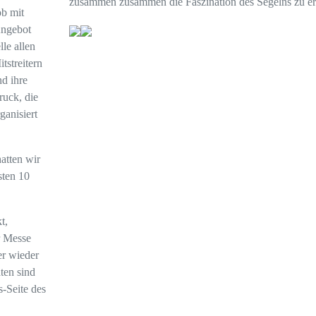
zusammen zusammen die Faszination des Segelns zu er
ob mit
Angebot
le allen
tstreitern
nd ihre
ruck, die
ganisiert
atten wir
sten 10
t,
r Messe
er wieder
ten sind
s-Seite des