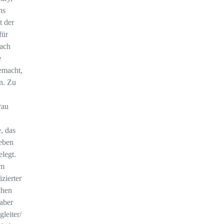
ns
t der
für
Nach
e
emacht,
n. Zu
rau
, das
eben
legt.
om
zierter
chen
aber
leiter/