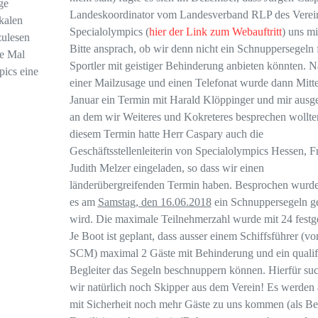
ge
Landeskoordinator vom Landesverband RLP des Verei
kalen
Specialolympics (
hier der Link zum Webauftritt
) uns mi
zulesen
Bitte ansprach, ob wir denn nicht ein Schnuppersegeln 
te Mal
Sportler mit geistiger Behinderung anbieten könnten. 
pics eine
einer Mailzusage und einen Telefonat wurde dann Mitt
Januar ein Termin mit Harald Klöppinger und mir ausg
an dem wir Weiteres und Kokreteres besprechen wollte
diesem Termin hatte Herr Caspary auch die
Geschäftsstellenleiterin von Specialolympics Hessen, F
Judith Melzer eingeladen, so dass wir einen
länderübergreifenden Termin haben. Besprochen wurde
es am
Samstag, den 16.06.2018
ein Schnuppersegeln g
wird. Die maximale Teilnehmerzahl wurde mit 24 festge
Je Boot ist geplant, dass ausser einem Schiffsführer (v
SCM) maximal 2 Gäste mit Behinderung und ein qualifi
Begleiter das Segeln beschnuppern können. Hierfür su
wir natürlich noch Skipper aus dem Verein! Es werden 
mit Sicherheit noch mehr Gäste zu uns kommen (als Beg