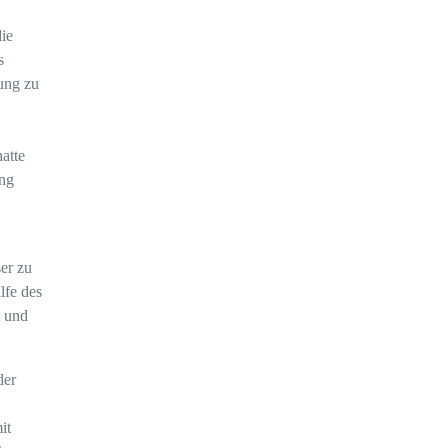
ie
s
ung zu
atte
ung
er zu
lfe des
n und
der
it