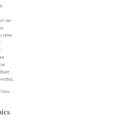
en
er ein
se
 einer
e
e
den
cue
tbare
werden.
Fotos
ics