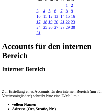
1
2
3
4
5
6
7
8
9
10
11
12
13
14
15
16
17
18
19
20
21
22
23
24
25
26
27
28
29
30
31
Accounts für den internen
Bereich
Interner Bereich
Zur Erstellung eines Accounts für den internen Bereich (nur für
Vereinsmitglieder!) schreibt bitte eine E-Mail mit
vollem Namen
Adresse (Ort, Straße, Nr.)