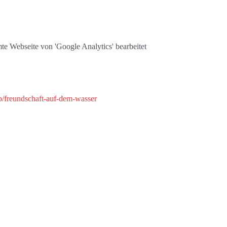
te Webseite von 'Google Analytics' bearbeitet
/freundschaft-auf-dem-wasser