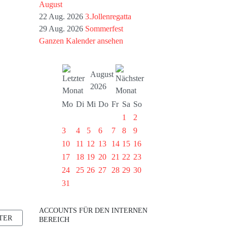
August
22 Aug. 2026
3.Jollenregatta
29 Aug. 2026
Sommerfest
Ganzen Kalender ansehen
August
2026
Mo
Di
Mi
Do
Fr
Sa
So
1
2
3
4
5
6
7
8
9
10
11
12
13
14
15
16
17
18
19
20
21
22
23
24
25
26
27
28
29
30
31
ACCOUNTS FÜR DEN INTERNEN
HSTER BEITRAG: 4. JOLLENREGATTA
TER
BEREICH