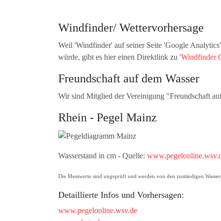
Windfinder/ Wettervorhersage
Weil 'Windfinder' auf seiner Seite 'Google Analytic
würde, gibt es hier einen Direktlink zu
'Windfinder 
Freundschaft auf dem Wasser
Wir sind Mitglied der Vereinigung "Freundschaft a
Rhein - Pegel Mainz
Wasserstand in cm - Quelle:
www.pegelonline.wsv.
Die Messwerte sind ungeprüft und werden von den zuständigen Wasserst
Detaillierte Infos und Vorhersagen:
www.pegelonline.wsv.de