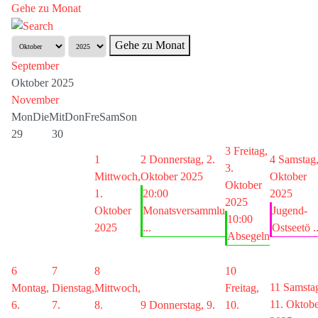
Gehe zu Monat
Gehe zu Monat
September
Oktober 2025
November
Mon
Die
Mit
Don
Fre
Sam
Son
29
30
3
Freitag,
1
2
Donnerstag, 2.
4
Samstag,
3.
Mittwoch,
Oktober 2025
Oktober
Oktober
1.
20:00
2025
2025
Oktober
Monatsversammlu
Jugend-
10:00
2025
...
Ostseetö ..
Absegeln
6
7
8
10
11
Samsta
Montag,
Dienstag,
Mittwoch,
Freitag,
11. Oktob
6.
7.
8.
9
Donnerstag, 9.
10.