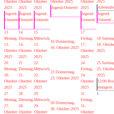
2025
Oktober
Oktober
Oktober
Oktober 2025
Oktober
Arbeitsdie
2025
2025
2025
Jugend-Ostseetö
2025
Jugend-
Jugend-
Jugend-
...
Jugend-
Jugend-
Ostseetö
Ostseetö
Ostseetö
Ostseetö
Ostseetö ..
...
...
...
...
13
14
15
17
Montag,
Dienstag,
Mittwoch,
Freitag,
18
Samsta
16
Donnerstag,
13.
14.
15.
17.
18. Oktob
16. Oktober 2025
Oktober
Oktober
Oktober
Oktober
2025
2025
2025
2025
2025
20
21
22
24
25
Samsta
Montag,
Dienstag,
Mittwoch,
Freitag,
25. Oktob
23
Donnerstag,
20.
21.
22.
24.
2025
23. Oktober 2025
Oktober
Oktober
Oktober
Oktober
12:00 Boo
2025
2025
2025
2025
einlagern .
27
28
29
31
1
Montag,
Dienstag,
Mittwoch,
Freitag,
30
Donnerstag,
27.
28.
29.
31.
30. Oktober 2025
Oktober
Oktober
Oktober
Oktober