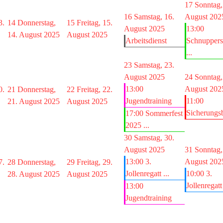
17
Sonntag,
16
Samstag, 16.
August 202
3.
14
Donnerstag,
15
Freitag, 15.
August 2025
13:00
14. August 2025
August 2025
Arbeitsdienst
Schnuppers
...
23
Samstag, 23.
August 2025
24
Sonntag,
13:00
August 202
0.
21
Donnerstag,
22
Freitag, 22.
Jugendtraining
11:00
21. August 2025
August 2025
Sicherungsb
17:00 Sommerfest
2025 ...
30
Samstag, 30.
August 2025
31
Sonntag,
13:00 3.
August 202
7.
28
Donnerstag,
29
Freitag, 29.
Jollenregatt ...
10:00 3.
28. August 2025
August 2025
Jollenregatt 
13:00
Jugendtraining