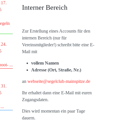
 17.
Interner Bereich
5
egeln
Zur Erstellung eines Accounts für den
internen Bereich (nur für
 24.
Vereinsmitglieder!) schreibt bitte eine E-
5
Mail mit
vollem Namen
oot- ...
Adresse (Ort, Straße, Nr.)
an
webseite@segelclub-mainspitze.de
 31.
5
Ihr erhaltet dann eine E-Mail mit euren
Zugangsdaten.
...
Dies wird momentan ein paar Tage
dauern.