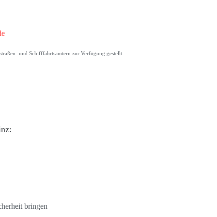
de
raßen- und Schifffahrtsämtern zur Verfügung gestellt.
inz:
cherheit bringen