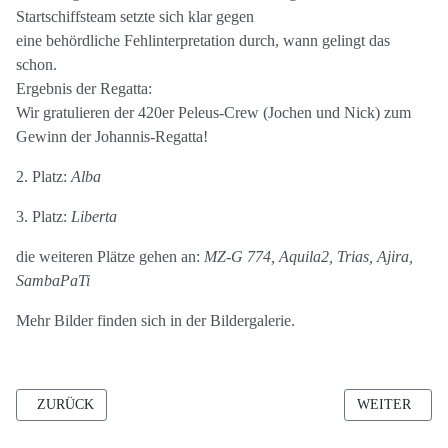
Startschiffsteam setzte sich klar gegen
eine behördliche Fehlinterpretation durch, wann gelingt das
schon.
Ergebnis der Regatta:
Wir gratulieren der 420er Peleus-Crew (Jochen und Nick) zum
Gewinn der Johannis-Regatta!
2. Platz:
Alba
3. Platz:
Liberta
die weiteren Plätze gehen an:
MZ-G 774, Aquila2, Trias, Ajira,
SambaPaTi
Mehr Bilder finden sich in der Bildergalerie.
VORHERIGER BEITRAG: GEDANKEN ZUM REGATTAGESCHEHEN
NÄCHSTER BE
ZURÜCK
WEITER