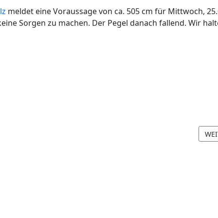
lz
meldet eine Voraussage von ca. 505 cm für Mittwoch, 25.
keine Sorgen zu machen. Der Pegel danach fallend. Wir hal
EITRAG: PAPPEL IM HAFEN
NÄC
WEI