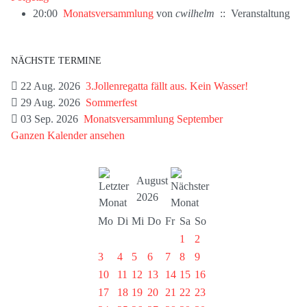
20:00
Monatsversammlung
von
cwilhelm
:: Veranstaltung
NÄCHSTE TERMINE
22 Aug. 2026
3.Jollenregatta fällt aus. Kein Wasser!
29 Aug. 2026
Sommerfest
03 Sep. 2026
Monatsversammlung September
Ganzen Kalender ansehen
August
2026
Mo
Di
Mi
Do
Fr
Sa
So
1
2
3
4
5
6
7
8
9
10
11
12
13
14
15
16
17
18
19
20
21
22
23