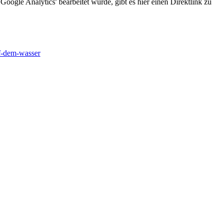
oogle Analytics' bearbeitet würde, gibt es hier einen Direktlink zu
f-dem-wasser