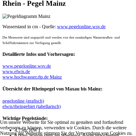
Rhein - Pegel Mainz
Wasserstand in cm - Quelle:
www.pegelonline.wsv.de
Die Messwerte sind ungeprüft und werden von den zuständigen Wasserstraßen- und
Schifffahrtsämtern zur Verfügung gestellt.
Detaillierte Infos und Vorhersagen:
www.pegelonline.wsv.de
www.elwis.de
www.hochwasser.rlp.de Mainz
Übersicht der Rheinpegel von Maxau bis Mainz:
pegelonline (grafisch)
elwis/rheingebiet (tabellarisch)
Wichtige Pegelstände:
Um unsere Webseite für Sie optimal zu gestalten und fortlaufend
verbessern zu können, verwenden wir Cookies. Durch die weitere
4,75m: HW I
Nutzung der Webseite stimmen Sie der Verwendung von Cookies zu.
5,00m: Wasser steht am Wiesentor, Boote in Sicherheit